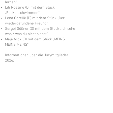
lernen“
Lili Roesing (D) mit dem Stück
„Rückenschwimmen“
Lena Gorelik (D) mit dem Stück „Der
wiedergefundene Freund“
Sergej Gößner (D) mit dem Stück „Ich sehe
was / was du nicht siehst“
Maja Mick (D) mit dem Stück „MEINS
MEINS MEINS“
Informationen über die Jurymitglieder
2026:
Chiara Tissen (NL) – Autorin, Übersetzerin
und Schauspielerin
Renate Frisch (D) – Mitbegründerin des
KOM’MA-Theaters, Schauspielerin und
Regisseurin
Rob Vriens (NL) – freelance
Theaterregisseur im Bereich Kinder- und
Jugendtheater, arbeitet abwechselnd in