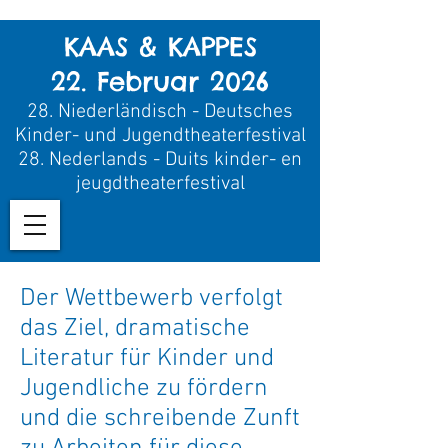
KAAS & KAPPES
22. Februar 2026
28.
Niederländisch - Deutsches
Kinder- und Jugendtheaterfestival
28.
Nederland
s - Duits kinder- en
jeugdtheaterfestival
Der Wettbewerb verfolgt
das Ziel, dramatische
Literatur für Kinder und
Jugendliche zu fördern
und die schreibende Zunft