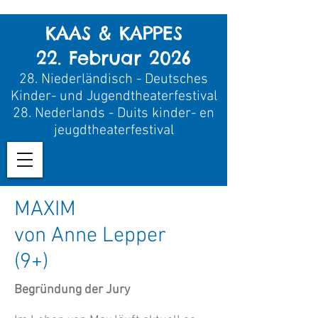
KAAS & KAPPES
22. Februar 2026
28.
Niederländisch - Deutsches
Kinder- und Jugendtheaterfestival
28.
Nederland
s - Duits kinder- en
jeugdtheaterfestival
MAXIM
von Anne Lepper
(9+)
Begründung der Jury