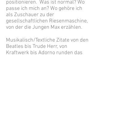
positionieren. Was ist normal? Wo
passe ich mich an? Wo gehöre ich
als Zuschauer zu der
gesellschaftlichen Riesenmaschine,
von der die Jungen Max erzählen.
Musikalisch/Textliche Zitate von den
Beatles bis Trude Herr, von
Kraftwerk bis Adorno runden das
Gesamtwerk ab und machen es für
Erwachsene unmöglich sich zu
distanzieren. Ist das wirklich
Kindertheater? Oder ist es einfach
ein dadaistisches Werk für
kunstaffine Menschen? Die Autorin
erschafft Bilder in den Köpfen und
regt die szenische Fantasie an. Man
möchte dieses Stück auf der Bühne
sehen.
'Ich bin was ich bin' sagt Max zu den