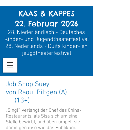
KAAS & KAPPES
22. Februar 2026
28.
Niederländisch - Deutsches
Kinder- und Jugendtheaterfestival
28.
Nederland
s - Duits kinder- en
jeugdtheaterfestival
Job Shop Suey
von Raoul Biltgen (A)
(13+)
„Sing!“, verlangt der Chef des China-
Restaurants, als Sisa sich um eine
Stelle bewirbt, und überrumpelt sie
damit genauso wie das Publikum.