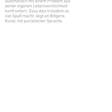
automatisch mit einem Problem aus
seiner eigenen Lebenswirklichkeit
konfrontiert. Dass dies trotzdem so
viel Spaß macht, liegt an Biltgens
Kunst, mit puristischer Sprache
moderne Figuren zu skizzieren und
durch überraschende Wendungen zu
fesseln.
Veranstaltet von der Stadt Duisburg, Theater
und Philharmonie, DER SPIELKORB in
Zusammenarbeit mit dem KOM'MA Theater
Impressum