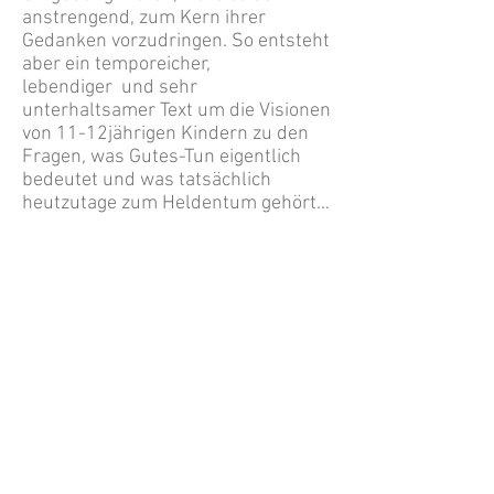
anstrengend, zum Kern ihrer
Gedanken vorzudringen. So entsteht
aber ein temporeicher,
lebendiger und sehr
unterhaltsamer Text um die Visionen
von 11-12jährigen Kindern zu den
Fragen, was Gutes-Tun eigentlich
bedeutet und was tatsächlich
heutzutage zum Heldentum gehört…
Und ganz nebenbei wird auf
anrührende Weise ein Dank an alle
Alltagshelden (einschließlich nette
Eltern, Nachbarn oder Lehrer)
artikuliert, die durch ihr Verhalten
das Leben lebenswert machen.