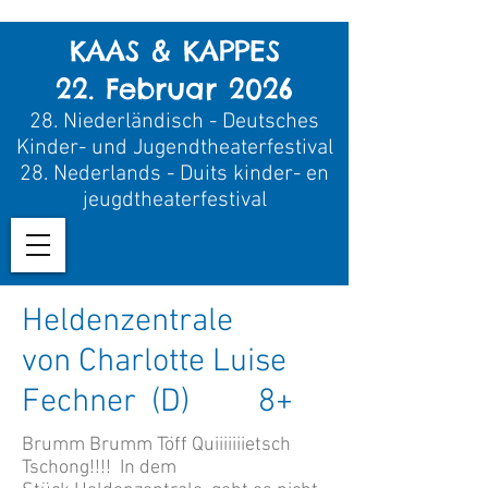
KAAS & KAPPES
22. Februar 2026
28.
Niederländisch - Deutsches
Kinder- und Jugendtheaterfestival
28.
Nederland
s - Duits kinder- en
jeugdtheaterfestival
Heldenzentrale
von Charlotte Luise
Fechner (D) 8+
Brumm Brumm Töff Quiiiiiiietsch
Tschong!!!! In dem