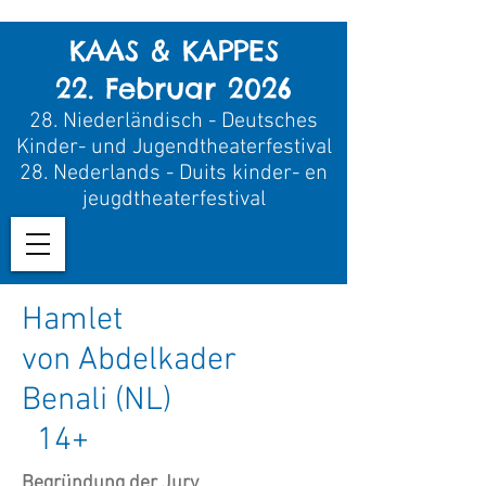
KAAS & KAPPES
22. Februar 2026
28.
Niederländisch - Deutsches
Kinder- und Jugendtheaterfestival
28.
Nederland
s - Duits kinder- en
jeugdtheaterfestival
Hamlet
von Abdelkader
Benali (NL)
14+
Begründung der Jury