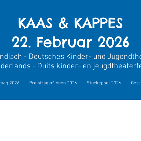
KAAS & KAPPES
22. Februar 2026
ndisch - Deutsches Kinder- und Jugendthe
derland
s - Duits kinder- en jeugdtheaterf
KOM'MA Kinder- und Jugendtheater Duisb
vraag 2026
Preisträger*innen 2026
Stückepool 2026
Gesc