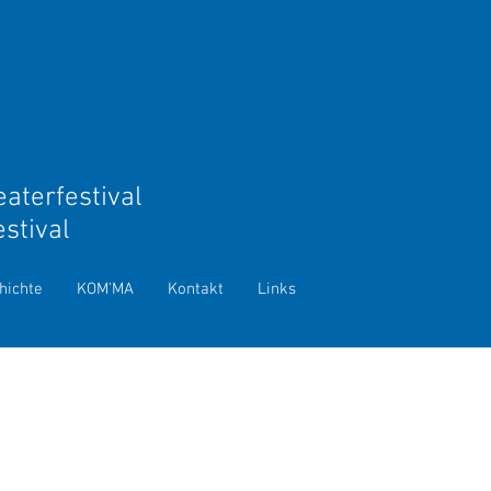
aterfestival
estival
urg
hichte
KOM'MA
Kontakt
Links