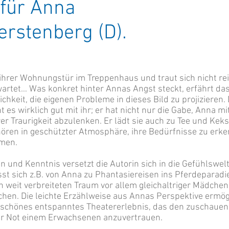
t für Anna
 Gerstenberg (D). 
 ihrer Wohnungstür im Treppenhaus und traut sich nicht rein
wartet… Was konkret hinter Annas Angst steckt, erfährt da
ichkeit, die eigenen Probleme in dieses Bild zu projizieren.
 es wirklich gut mit ihr; er hat nicht nur die Gabe, Anna mi
r Traurigkeit abzulenken. Er lädt sie auch zu Tee und Keks
ören in geschützter Atmosphäre, ihre Bedürfnisse zu erke
den Griff zu bekomm
 und Kenntnis versetzt die Autorin sich in die Gefühlswelt
sst sich z.B. von Anna zu Phantasiereisen ins Pferdeparadi
en weit verbreiteten Traum vor allem gleichaltriger Mädche
ichen. Die leichte Erzählweise aus Annas Perspektive ermög
chönes entspanntes Theatererlebnis, das den zuschauen
er Not einem Erwachsenen anzuvertrauen.